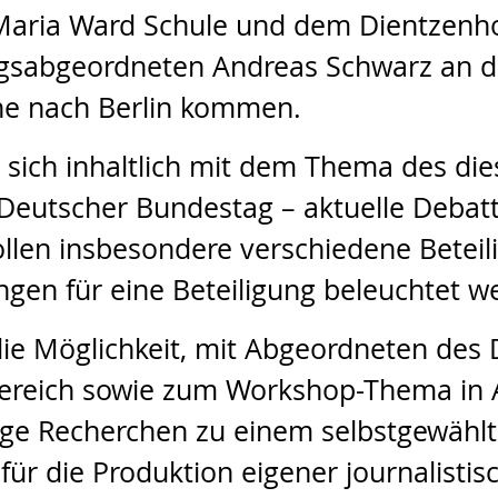
 Maria Ward Schule und dem Dientzen
tagsabgeordneten Andreas Schwarz an
he nach Berlin kommen.
sich inhaltlich mit dem Thema des di
 Deutscher Bundestag – aktuelle Debat
ollen insbesondere verschiedene Beteil
en für eine Beteiligung beleuchtet w
die Möglichkeit, mit Abgeordneten de
reich sowie zum Workshop-Thema in A
dige Recherchen zu einem selbstgewähl
r die Produktion eigener journalistisc